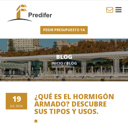
PEDIR PRESUPUESTO YA
BLOG
INICIO
/ BLOG
¿QUÉ ES EL HORMIGÓN
19
ARMADO? DESCUBRE
JUL 2024
SUS TIPOS Y USOS.