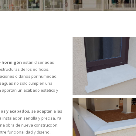
e hormigón
están diseñadas
structuras de los edificios,
ltraciones o daños por humedad.
rteaguas no solo cumplen una
én aportan un acabado estético y
ños y acabados,
se adaptan a las
nstalación sencilla y precisa. Ya
una obra de nueva construcción,
tre funcionalidad y diseño,