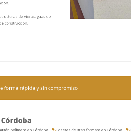
ación.
tructuras de vierteaguas de
de construcción.
de forma rápida y sin compromiso
 Córdoba
migón polímero en Córdoba
Losetas de gran formato en Córdoba