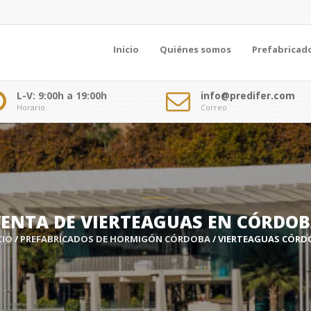
Inicio
Quiénes somos
Prefabricad
L-V: 9:00h a 19:00h
info@predifer.com
Horario
Correo
ENTA DE VIERTEAGUAS EN CÓRDO
CIO
/
PREFABRICADOS DE HORMIGÓN CÓRDOBA
/ VIERTEAGUAS CÓRD