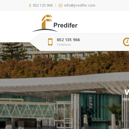
652 135 966
info@predifer.com
652 135 966
Teléfono
V
INI