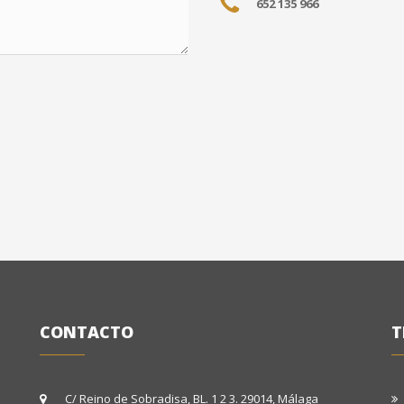
652 135 966
CONTACTO
T
C/ Reino de Sobradisa, BL. 1 2 3. 29014, Málaga