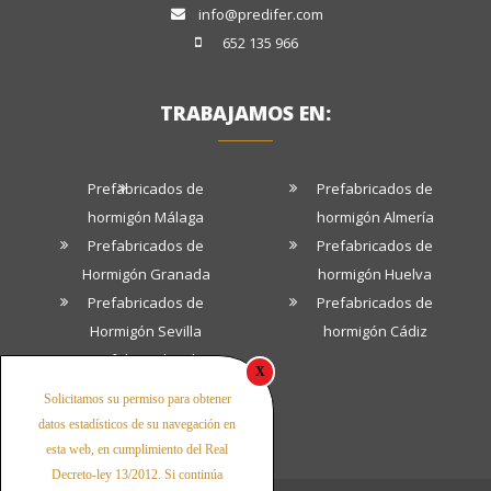
info@predifer.com
652 135 966
TRABAJAMOS EN:
Prefabricados de
Prefabricados de
hormigón Málaga
hormigón Almería
Prefabricados de
Prefabricados de
Hormigón Granada
hormigón Huelva
Prefabricados de
Prefabricados de
Hormigón Sevilla
hormigón Cádiz
Prefabricados de
X
hormigón Córdoba
Solicitamos su permiso para obtener
datos estadísticos de su navegación en
esta web, en cumplimiento del Real
Decreto-ley 13/2012. Si continúa