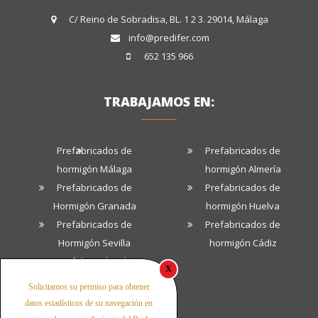
C/ Reino de Sobradisa, BL. 1 2 3. 29014, Málaga
info@predifer.com
652 135 966
TRABAJAMOS EN:
Prefabricados de
Prefabricados de
hormigón Málaga
hormigón Almería
Prefabricados de
Prefabricados de
Hormigón Granada
hormigón Huelva
Prefabricados de
Prefabricados de
Hormigón Sevilla
hormigón Cádiz
Prefabricados de
X
hormigón Córdoba
Solicitamos su permiso para obtener
datos estadísticos de su navegación en