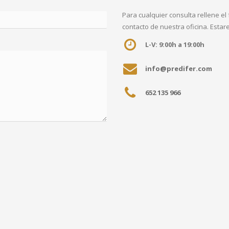
Para cualquier consulta rellene el 
contacto de nuestra oficina. Est
L-V: 9:00h a 19:00h
info@predifer.com
652 135 966