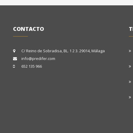
CONTACTO
T
C/ Reino de Sobradisa, BL. 1 2 3. 29014, Málaga
info@predifer.com
652 135 966