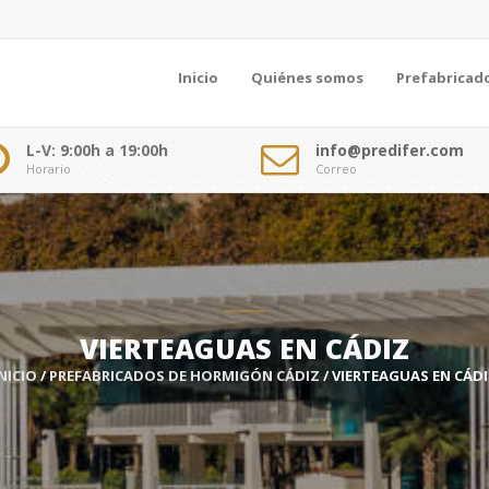
Inicio
Quiénes somos
Prefabricad
L-V: 9:00h a 19:00h
info@predifer.com
Horario
Correo
VIERTEAGUAS EN CÁDIZ
NICIO
/
PREFABRICADOS DE HORMIGÓN CÁDIZ
/ VIERTEAGUAS EN CÁD