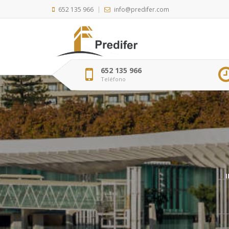
652 135 966
info@predifer.com
652 135 966
Teléfono
I